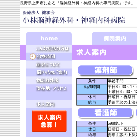
長野県上田市にある『脳神経外科・神経内科の専門病院』です。
条件
年齢不問
勤務時間
平日8：30～17
土曜日8：30～1
休日
日曜日・祝祭日
給与
委細面談の上決
条件
59歳以下
休日
日曜日・祝祭日
給与
委細面談の上決